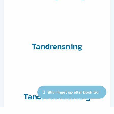
Tandrensning
Bliv ringet op eller book tid
Tandrodsrensning